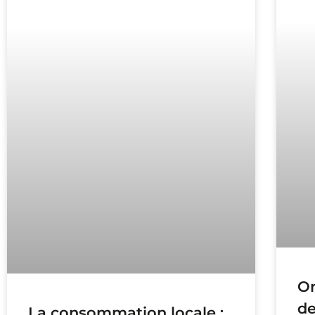
On
de
La consommation locale :