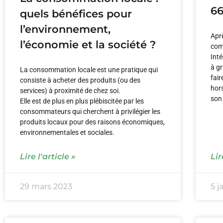
66
quels bénéfices pour
l’environnement,
Aprè
l’économie et la société ?
com
Int
à g
La consommation locale est une pratique qui
fair
consiste à acheter des produits (ou des
hor
services) à proximité de chez soi.
son
Elle est de plus en plus plébiscitée par les
consommateurs qui cherchent à privilégier les
produits locaux pour des raisons économiques,
environnementales et sociales.
Lire l'article »
Lir
29 mars 2023
5 j