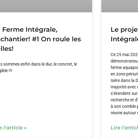
 Ferme Intégrale,
Le proj
chantier! #1 On roule les
Intégral
lles!
Ce 25 mai 202
démonstrateur 
 sommes enfin dans le dur, le concret, le
ferme aquaponi
ible !!!
en zone périu
Isère dans la 
majorité avec 
s’étendent sur
recherche et d
à son comble po
réunie autour 
e l'article »
Lire l'artic