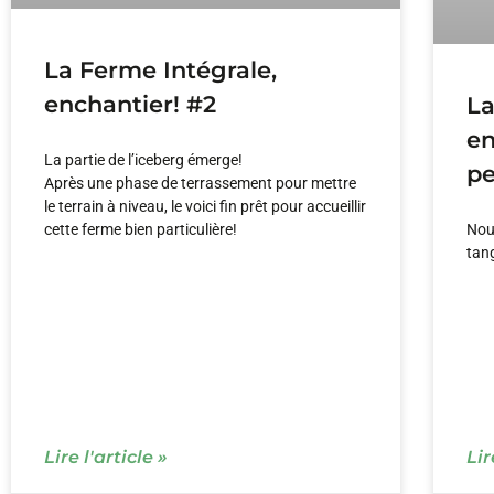
La Ferme Intégrale,
enchantier! #2
La
en
La partie de l’iceberg émerge!
pe
Après une phase de terrassement pour mettre
le terrain à niveau, le voici fin prêt pour accueillir
cette ferme bien particulière!
Nous
tang
Lire l'article »
Lir