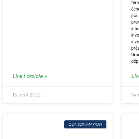
fer
éche
pour
prox
inau
inve
inve
pré
Drô
dépa
Lire l'article »
Lir
15 avril 2025
14
CONSOMMATION