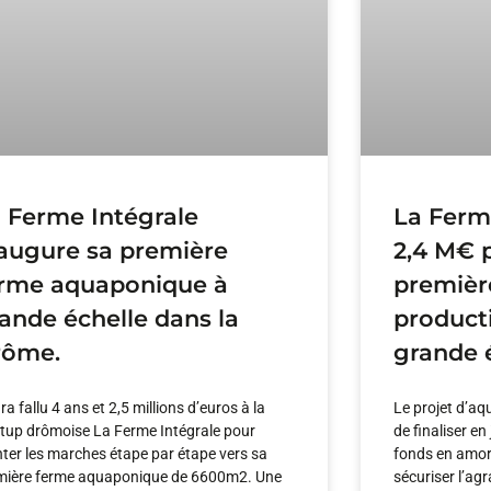
 Ferme Intégrale
La Ferme
augure sa première
2,4 M€ p
rme aquaponique à
premièr
ande échelle dans la
product
rôme.
grande é
ura fallu 4 ans et 2,5 millions d’euros à la
Le projet d’aq
rtup drômoise La Ferme Intégrale pour
de finaliser en
ter les marches étape par étape vers sa
fonds en amorç
mière ferme aquaponique de 6600m2. Une
sécuriser l’ag