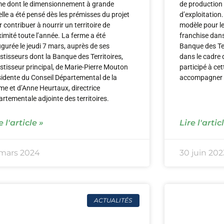
me dont le dimensionnement à grande
de production
lle a été pensé dès les prémisses du projet
d’exploitation
 contribuer à nourrir un territoire de
modèle pour l
imité toute l’année. La ferme a été
franchise dan
gurée le jeudi 7 mars, auprès de ses
Banque des Ter
stisseurs dont la Banque des Territoires,
dans le cadre 
stisseur principal, de Marie-Pierre Mouton
participé à ce
sidente du Conseil Départemental de la
accompagner l
me et d’Anne Heurtaux, directrice
rtementale adjointe des territoires.
e l'article »
Lire l'artic
 mars 2024
30 juin 202
ACTUALITÉS